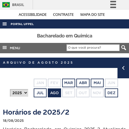
BRASIL
Simplifique!
ACESSIBILIDADE
CONTRASTE
MAPA DO SITE
Comunica BR
PORTAL UFPEL
Participe
ACESSO À INFORMAÇÃO
Bacharelado em Química
Acesso à informação
AUDITORIA
MENU
Legislação
COBALTO
Canais
ARQUIVO DE AGOSTO 2025
CONCURSOS
EDITAIS
JAN
FEV
MAR
ABR
MAI
JUN
INTERNACIONAL
JUL
AGO
SET
OUT
NOV
DEZ
OUVIDORIA
PORTARIAS
Horários de 2025/2
TELEFONES
18/08/2025
Horários Bacharelado em Química_2025_2 Atualizado