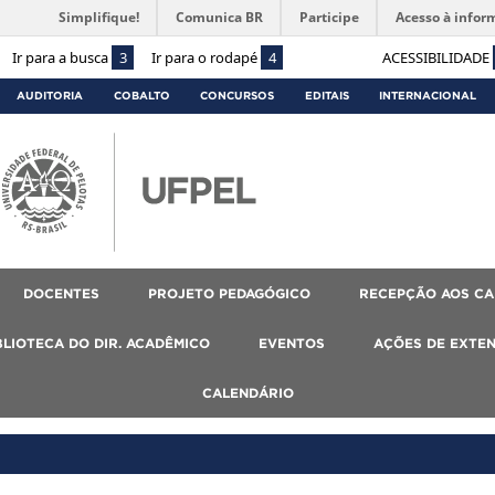
Simplifique!
Comunica BR
Participe
Acesso à infor
Ir para a busca
3
Ir para o rodapé
4
ACESSIBILIDADE
AUDITORIA
COBALTO
CONCURSOS
EDITAIS
INTERNACIONAL
DOCENTES
PROJETO PEDAGÓGICO
RECEPÇÃO AOS C
BLIOTECA DO DIR. ACADÊMICO
EVENTOS
AÇÕES DE EXTE
CALENDÁRIO