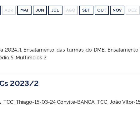
ABR
MAI
JUN
JUL
AGO
SET
OUT
NOV
DEZ
ca 2024_1 Ensalamento das turmas do DME: Ensalament
rédio 5, Multimeios 2
CCs 2023/2
A_TCC_Thiago-15-03-24 Convite-BANCA_TCC_João Vítor-1