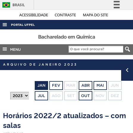
BRASIL
Simplifique!
ACESSIBILIDADE
CONTRASTE
MAPA DO SITE
Comunica BR
PORTAL UFPEL
Participe
ACESSO À INFORMAÇÃO
Bacharelado em Química
Acesso à informação
AUDITORIA
MENU
Legislação
COBALTO
Canais
ARQUIVO DE JANEIRO 2023
CONCURSOS
EDITAIS
JAN
FEV
MAR
ABR
MAI
JUN
INTERNACIONAL
JUL
AGO
SET
OUT
NOV
DEZ
OUVIDORIA
PORTARIAS
Horários 2022/2 atualizados – com
TELEFONES
salas