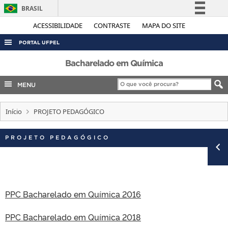
BRASIL
Simplifique!
ACESSIBILIDADE
CONTRASTE
MAPA DO SITE
Comunica BR
PORTAL UFPEL
Participe
ACESSO À INFORMAÇÃO
Bacharelado em Química
Acesso à informação
AUDITORIA
MENU
Legislação
COBALTO
Canais
Início
PROJETO PEDAGÓGICO
CONCURSOS
EDITAIS
PROJETO PEDAGÓGICO
INTERNACIONAL
OUVIDORIA
PORTARIAS
PPC Bacharelado em Química 2016
TELEFONES
PPC Bacharelado em Química 2018