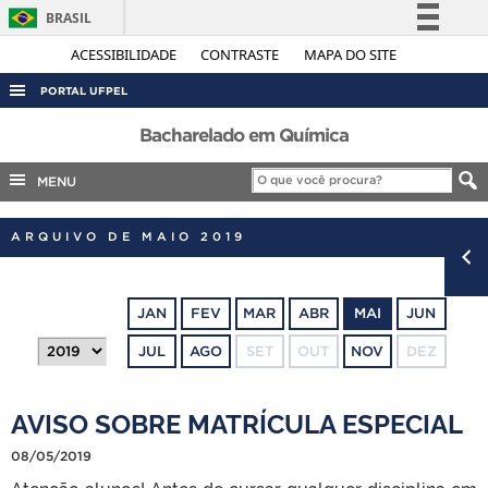
BRASIL
Simplifique!
ACESSIBILIDADE
CONTRASTE
MAPA DO SITE
Comunica BR
PORTAL UFPEL
Participe
ACESSO À INFORMAÇÃO
Bacharelado em Química
Acesso à informação
AUDITORIA
MENU
Legislação
COBALTO
Canais
ARQUIVO DE MAIO 2019
CONCURSOS
EDITAIS
JAN
FEV
MAR
ABR
MAI
JUN
INTERNACIONAL
JUL
AGO
SET
OUT
NOV
DEZ
OUVIDORIA
PORTARIAS
AVISO SOBRE MATRÍCULA ESPECIAL
TELEFONES
08/05/2019
Atenção alunos! Antes de cursar qualquer disciplina em