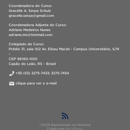
Coordenadora do Curso:
Gracélie A. Serpa Schulz
gracelie.serpa@gmail.com
Coordenadora Adjunta do Curso:
Adriane Medeiros Nunes
adriane.mn@hotmail.com
Colegiado de Curso:
Prédio 31, sala 102 Av. Eliseu Maciel - Campus Universitário, S/N
-
CEP 96160-000
Capão do Leão, RS - Brasil
+55 (53) 3275-7433; 3275-7454
clique para ver o e-mail
©2026 Bacharelado em Química.
Criado com
WordPress
.