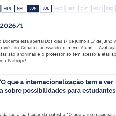
ABR
MAI
JUN
JUL
AGO
SET
OUT
NOV
DEZ
 2026/1
o Docente está aberta! Dos dias 17 de junho a 17 de julho 
através do Cobalto, acessando o menu Aluno – Avaliaç
stas são anônimas e o professor só tem acesso a elas a
a. Participe!
“O que a internacionalização tem a ver
 sobre possibilidades para estudantes
idá-los a participar da palestra “O que a internacionali