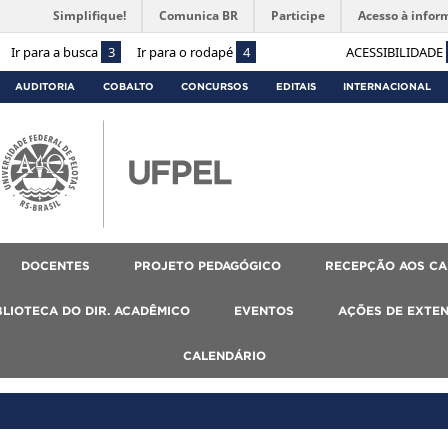
Simplifique!
Comunica BR
Participe
Acesso à infor
Ir para a busca
3
Ir para o rodapé
4
ACESSIBILIDADE
AUDITORIA
COBALTO
CONCURSOS
EDITAIS
INTERNACIONAL
DOCENTES
PROJETO PEDAGÓGICO
RECEPÇÃO AOS C
BLIOTECA DO DIR. ACADÊMICO
EVENTOS
AÇÕES DE EXTE
CALENDÁRIO