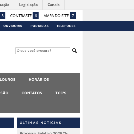
mação
Legislação
Canais
5
CONTRASTE
6
MAPA DO SITE
7
OUVIDORIA
PORTARIAS
TELEFONES
ALOUROS
HORÁRIOS
NSÃO
CONTATOS
TCC’S
ÚLTIMAS NOTÍCIAS
Processo Seletivo 2026/2-