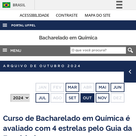
BRASIL
Simplifique!
ACESSIBILIDADE
CONTRASTE
MAPA DO SITE
Comunica BR
PORTAL UFPEL
Participe
ACESSO À INFORMAÇÃO
Bacharelado em Química
Acesso à informação
AUDITORIA
MENU
Legislação
COBALTO
Canais
ARQUIVO DE OUTUBRO 2024
CONCURSOS
EDITAIS
JAN
FEV
MAR
ABR
MAI
JUN
INTERNACIONAL
JUL
AGO
SET
OUT
NOV
DEZ
OUVIDORIA
PORTARIAS
Curso de Bacharelado em Química é
TELEFONES
avaliado com 4 estrelas pelo Guia da