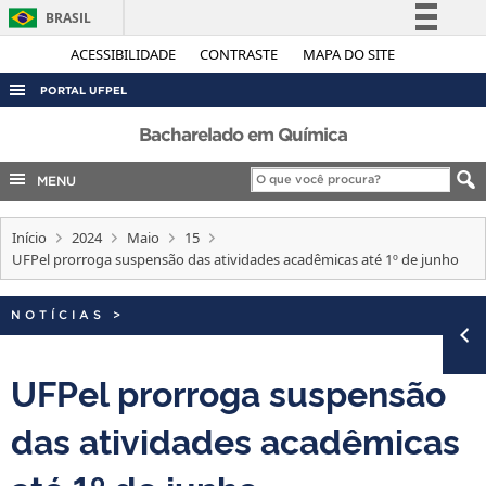
BRASIL
Simplifique!
ACESSIBILIDADE
CONTRASTE
MAPA DO SITE
Comunica BR
PORTAL UFPEL
Participe
ACESSO À INFORMAÇÃO
Bacharelado em Química
Acesso à informação
AUDITORIA
MENU
Legislação
COBALTO
Canais
Início
2024
Maio
15
CONCURSOS
UFPel prorroga suspensão das atividades acadêmicas até 1º de junho
EDITAIS
INTERNACIONAL
NOTÍCIAS
>
OUVIDORIA
UFPel prorroga suspensão
PORTARIAS
das atividades acadêmicas
TELEFONES