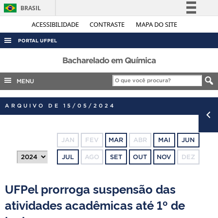
BRASIL
Simplifique!
ACESSIBILIDADE
CONTRASTE
MAPA DO SITE
Comunica BR
PORTAL UFPEL
Participe
ACESSO À INFORMAÇÃO
Bacharelado em Química
Acesso à informação
AUDITORIA
MENU
Legislação
COBALTO
Canais
ARQUIVO DE 15/05/2024
CONCURSOS
EDITAIS
JAN
FEV
MAR
ABR
MAI
JUN
INTERNACIONAL
JUL
AGO
SET
OUT
NOV
DEZ
OUVIDORIA
PORTARIAS
UFPel prorroga suspensão das
TELEFONES
atividades acadêmicas até 1º de