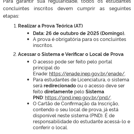
Para garantir sua regularidade, todos os estudantes
concluintes inscritos devem cumprir as seguintes
etapas:
Realizar a Prova Teórica (AT)
Data: 26 de outubro de 2025 (Domingo).
A prova é obrigatória para os concluintes
inscritos.
Acessar o Sistema e Verificar o Local de Prova
O acesso pode ser feito pelo portal
principal do
Enade:
https://enade.inep.gov.br/
enade/
.
Para estudantes de Licenciatura, o sistema
será
redirecionado
ou o acesso deve ser
feito
diretamente
pelo
Sistema
PND
:
https://pnd.inep.gov.br/pnd/
.
O Cartão de Confirmação da Inscrição,
contendo o seu local de prova, já está
disponível neste sistema (PND). É de
responsabilidade do estudante acessá-lo e
conferir o local.