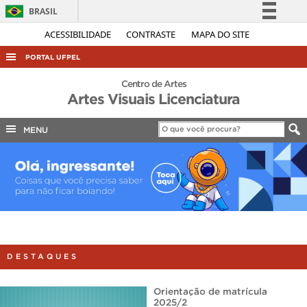
BRASIL
Simplifique!
ACESSIBILIDADE
CONTRASTE
MAPA DO SITE
Comunica BR
PORTAL UFPEL
Participe
ACESSO À INFORMAÇÃO
Centro de Artes
Acesso à informação
Artes Visuais Licenciatura
AUDITORIA
Legislação
COBALTO
MENU
Canais
CONCURSOS
EDITAIS
INTERNACIONAL
OUVIDORIA
PORTARIAS
DESTAQUES
TELEFONES
Orientação de matrícula
2025/2