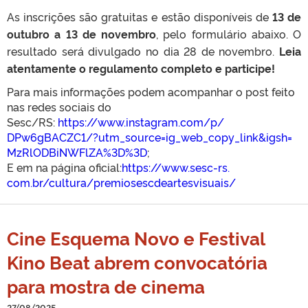
As inscrições são gratuitas e estão disponíveis de
13 de
outubro a 13 de novembro
, pelo formulário abaixo. O
resultado será divulgado no dia 28 de novembro.
Leia
atentamente o regulamento completo e participe!
Para mais informações podem acompanhar o post feito
nas redes sociais do
Sesc/RS:
https://www.instagram.com/p/
DPw6gBACZC1/?utm_source=ig_
web_copy_link&igsh=
MzRlODBiNWFlZA%3D%3D
;
E em na página oficial:
https://www.sesc-rs.
com.br/cultura/
premiosescdeartesvisuais/
Cine Esquema Novo e Festival
Kino Beat abrem convocatória
para mostra de cinema
27/08/2025