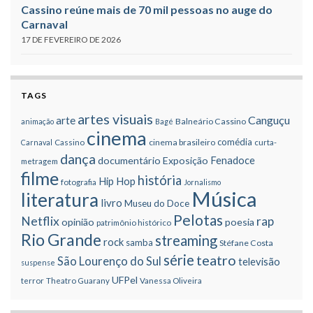
Cassino reúne mais de 70 mil pessoas no auge do
Carnaval
17 DE FEVEREIRO DE 2026
TAGS
artes visuais
Canguçu
arte
Balneário Cassino
animação
Bagé
cinema
comédia
cinema brasileiro
Carnaval
Cassino
curta-
dança
Fenadoce
documentário
Exposição
metragem
filme
história
Hip Hop
fotografia
Jornalismo
Música
literatura
livro
Museu do Doce
Pelotas
Netflix
rap
opinião
poesia
patrimônio histórico
Rio Grande
streaming
rock
samba
Stéfane Costa
série
teatro
São Lourenço do Sul
televisão
suspense
UFPel
terror
Theatro Guarany
Vanessa Oliveira