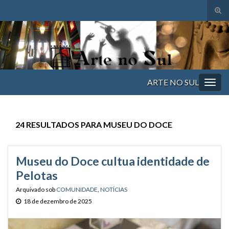
Alte
form
Search for:
de
pesq
ARTE NO SUL
Alter
nave
24 RESULTADOS PARA
MUSEU DO DOCE
Museu do Doce cultua identidade de
Pelotas
Arquivado sob
COMUNIDADE
,
NOTÍCIAS
18 de dezembro de 2025