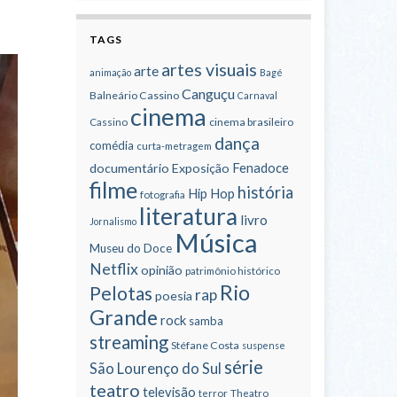
TAGS
artes visuais
arte
animação
Bagé
Canguçu
Balneário Cassino
Carnaval
cinema
cinema brasileiro
Cassino
dança
comédia
curta-metragem
Fenadoce
documentário
Exposição
filme
história
Hip Hop
fotografia
literatura
livro
Jornalismo
Música
Museu do Doce
Netflix
opinião
patrimônio histórico
Rio
Pelotas
rap
poesia
Grande
rock
samba
streaming
Stéfane Costa
suspense
série
São Lourenço do Sul
teatro
televisão
terror
Theatro