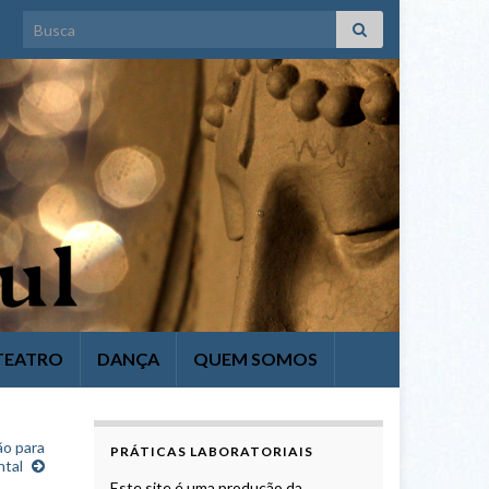
Search for:
TEATRO
DANÇA
QUEM SOMOS
ão para
PRÁTICAS LABORATORIAIS
ntal
Este site é uma produção da