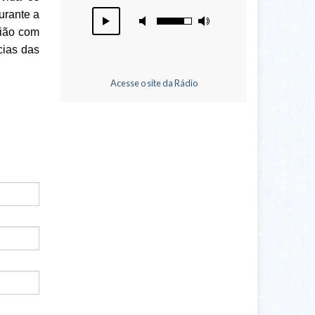
urante a
gião com
cias das
Acesse o site da Rádio