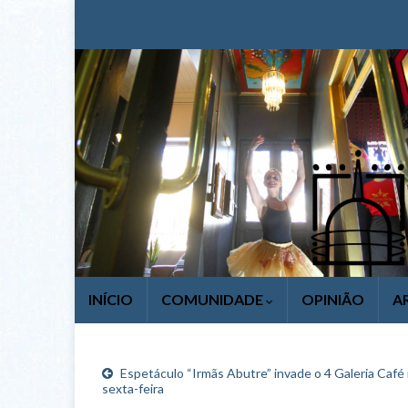
INÍCIO
COMUNIDADE
OPINIÃO
A
Espetáculo “Irmãs Abutre” invade o 4 Galeria Café
sexta-feira