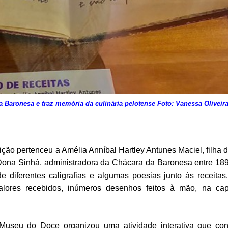
 Baronesa e traz memória da culinária pelotense Foto: Vanessa Oliveir
ção pertenceu a Amélia Anníbal Hartley Antunes Maciel, filha 
ona Sinhá, administradora da Chácara da Baronesa entre 18
e diferentes caligrafias e algumas poesias junto às receitas
, valores recebidos, inúmeros desenhos feitos à mão, na c
o Museu do Doce organizou uma atividade interativa que co