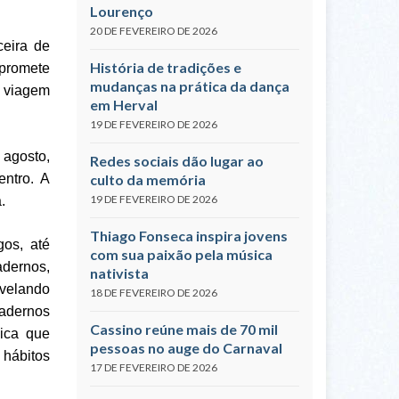
Lourenço
20 DE FEVEREIRO DE 2026
ceira de
História de tradições e
 promete
mudanças na prática da dança
a viagem
em Herval
19 DE FEVEREIRO DE 2026
 agosto,
Redes sociais dão lugar ao
culto da memória
entro. A
19 DE FEVEREIRO DE 2026
.
Thiago Fonseca inspira jovens
gos, até
com sua paixão pela música
adernos,
nativista
evelando
18 DE FEVEREIRO DE 2026
cadernos
Cassino reúne mais de 70 mil
ica que
pessoas no auge do Carnaval
 hábitos
17 DE FEVEREIRO DE 2026