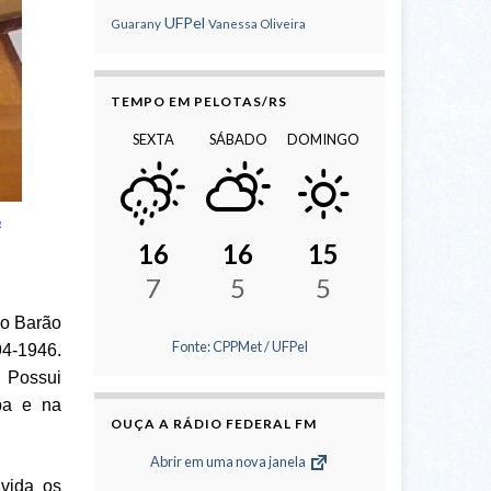
UFPel
Guarany
Vanessa Oliveira
TEMPO EM PELOTAS/RS
SEXTA
SÁBADO
DOMINGO
a
16
16
15
7
5
5
do Barão
Fonte: CPPMet / UFPel
94-1946.
. Possui
apa e na
OUÇA A RÁDIO FEDERAL FM
Abrir em uma nova janela
nvida os