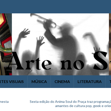
RTES VISUAIS
MÚSICA
CINEMA
LITERATURA
 nesta
Sexta edição do Anima Soul do Praça traz programaç
amantes de cultura pop, geek e orie