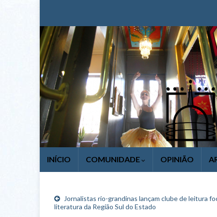
INÍCIO
COMUNIDADE
OPINIÃO
A
Jornalistas rio-grandinas lançam clube de leitura f
literatura da Região Sul do Estado