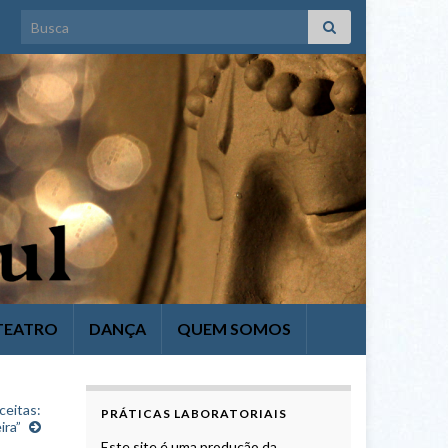
Search for:
TEATRO
DANÇA
QUEM SOMOS
ceitas:
PRÁTICAS LABORATORIAIS
ira”
Este site é uma produção da