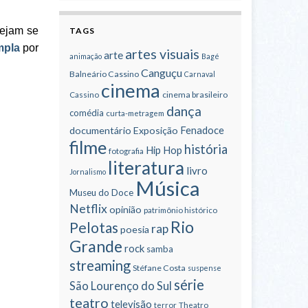
sejam se
TAGS
mpla
por
artes visuais
arte
animação
Bagé
Canguçu
Balneário Cassino
Carnaval
cinema
cinema brasileiro
Cassino
dança
comédia
curta-metragem
Fenadoce
documentário
Exposição
filme
história
Hip Hop
fotografia
literatura
livro
Jornalismo
Música
Museu do Doce
Netflix
opinião
patrimônio histórico
Rio
Pelotas
rap
poesia
Grande
rock
samba
streaming
Stéfane Costa
suspense
série
São Lourenço do Sul
teatro
televisão
terror
Theatro