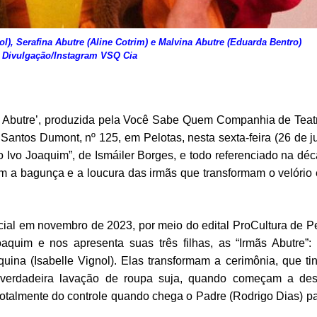
gnol), Serafina Abutre (Aline Cotrim) e Malvina Abutre (Eduarda Bent
 Divulgação/Instagram VSQ Cia
s Abutre’, produzida pela Você Sabe Quem Companhia de Tea
 Santos Dumont, nº 125, em Pelotas, nesta sexta-feira (26 de ju
o Ivo Joaquim”, de Ismáiler Borges, e todo referenciado na dé
com a bagunça e a loucura das irmãs que transformam o velóri
ial em novembro de 2023, por meio do edital ProCultura de Pe
oaquim e nos apresenta suas três filhas, as “Irmãs Abutre”:
quina (Isabelle Vignol). Elas transformam a cerimônia, que ti
 verdadeira lavação de roupa suja, quando começam a dese
otalmente do controle quando chega o Padre (Rodrigo Dias) pa