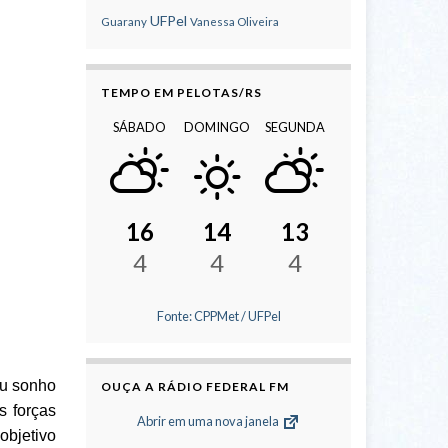
UFPel
Guarany
Vanessa Oliveira
TEMPO EM PELOTAS/RS
SÁBADO
DOMINGO
SEGUNDA
16
14
13
4
4
4
Fonte: CPPMet / UFPel
eu sonho
OUÇA A RÁDIO FEDERAL FM
s forças
Abrir em uma nova janela
objetivo