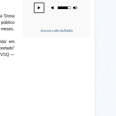
ça ‘Dona
 público
s meses.
Acesse o site da Rádio
ida’ em
bortado”
da VSQ —