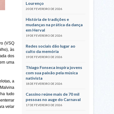
Lourenço
20 DE FEVEREIRO DE 2026
ro)
História de tradições e
mudanças na prática da dança
em Herval
19 DE FEVEREIRO DE 2026
tro (VSQ
Redes sociais dão lugar ao
lho), às
culto da memória
cada dos
19 DE FEVEREIRO DE 2026
o em uma
Thiago Fonseca inspira jovens
com sua paixão pela música
nativista
lotas, a
18 DE FEVEREIRO DE 2026
 Malvina
Cassino reúne mais de 70 mil
nha tudo
pessoas no auge do Carnaval
nterrar
17 DE FEVEREIRO DE 2026
ra velar