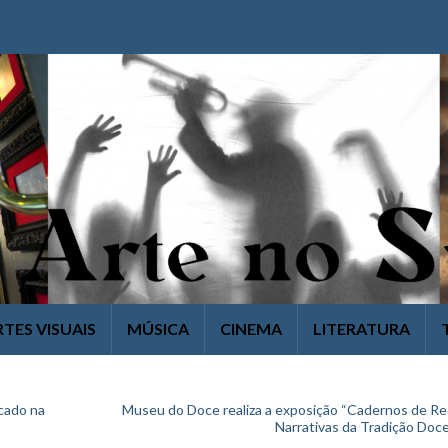
RTES VISUAIS
MÚSICA
CINEMA
LITERATURA
ocado na
Museu do Doce realiza a exposição “Cadernos de Re
Narrativas da Tradição Doce