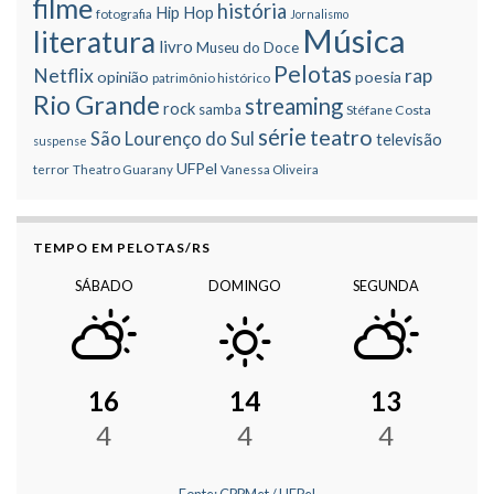
filme
história
Hip Hop
fotografia
Jornalismo
Música
literatura
livro
Museu do Doce
Pelotas
Netflix
rap
opinião
poesia
patrimônio histórico
Rio Grande
streaming
rock
samba
Stéfane Costa
série
teatro
São Lourenço do Sul
televisão
suspense
UFPel
terror
Theatro Guarany
Vanessa Oliveira
TEMPO EM PELOTAS/RS
SÁBADO
DOMINGO
SEGUNDA
16
14
13
4
4
4
Fonte: CPPMet / UFPel