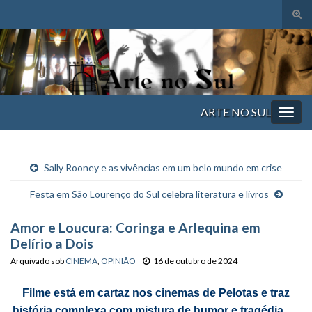
Alte
form
Search for:
de
pesq
ARTE NO SUL
Alter
nave
Sally Rooney e as vivências em um belo mundo em crise
Festa em São Lourenço do Sul celebra literatura e livros
Amor e Loucura: Coringa e Arlequina em
Delírio a Dois
Arquivado sob
CINEMA
,
OPINIÃO
16 de outubro de 2024
Filme está em cartaz nos cinemas de Pelotas e traz
história complexa com mistura de humor e tragédia