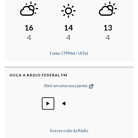
16
14
13
4
4
4
Fonte: CPPMet / UFPel
OUÇA A RÁDIO FEDERAL FM
Abrir em uma nova janela
Acesse o site da Rádio