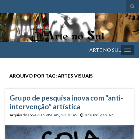
Alte
form
Search for:
de
pesq
ARTE NO SUL
Alter
nave
ARQUIVO POR TAG:
ARTES VISUAIS
Grupo de pesquisa inova com “anti-
intervenção” artística
Arquivado sob
ARTES VISUAIS
,
NOTÍCIAS
9 de abril de 2021