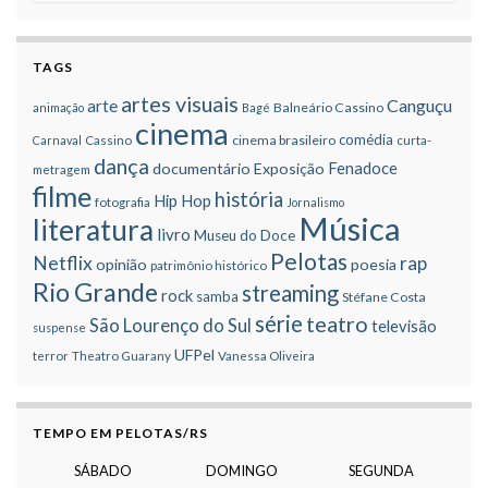
TAGS
artes visuais
Canguçu
arte
Balneário Cassino
animação
Bagé
cinema
comédia
cinema brasileiro
Carnaval
Cassino
curta-
dança
Fenadoce
documentário
Exposição
metragem
filme
história
Hip Hop
fotografia
Jornalismo
Música
literatura
livro
Museu do Doce
Pelotas
Netflix
rap
opinião
poesia
patrimônio histórico
Rio Grande
streaming
rock
samba
Stéfane Costa
série
teatro
São Lourenço do Sul
televisão
suspense
UFPel
terror
Theatro Guarany
Vanessa Oliveira
TEMPO EM PELOTAS/RS
SÁBADO
DOMINGO
SEGUNDA