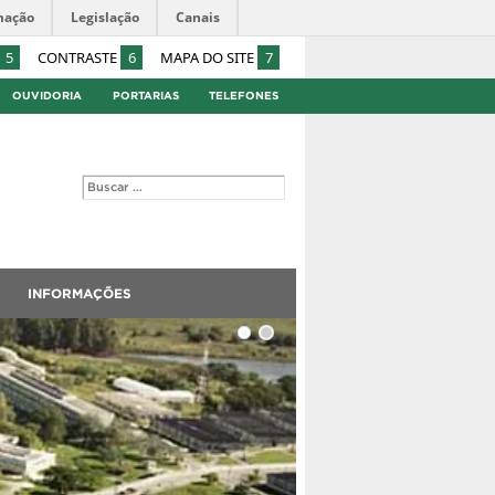
mação
Legislação
Canais
5
CONTRASTE
6
MAPA DO SITE
7
OUVIDORIA
PORTARIAS
TELEFONES
S
INFORMAÇÕES