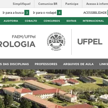
Simplifique!
Comunica BR
Participe
Acesso à infor
Ir para a busca
3
Ir para o rodapé
4
ACESSIBILIDADE
AUDITORIA
COBALTO
CONCURSOS
EDITAIS
INTERNACIONAL
FAEM/UFPel
ROLOGIA
S DAS DISCIPLINAS
PROFESSORES
ARQUIVOS DE AULA
LINK