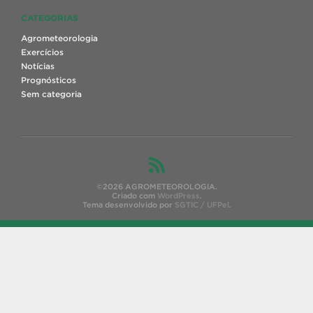
CATEGORIAS
Agrometeorologia
Exercícios
Notícias
Prognósticos
Sem categoria
©2026 AGROMETEOROLOGIA.
Criado com
WordPress
.
Tema desenvolvido por
SGTIC / UFPel
.