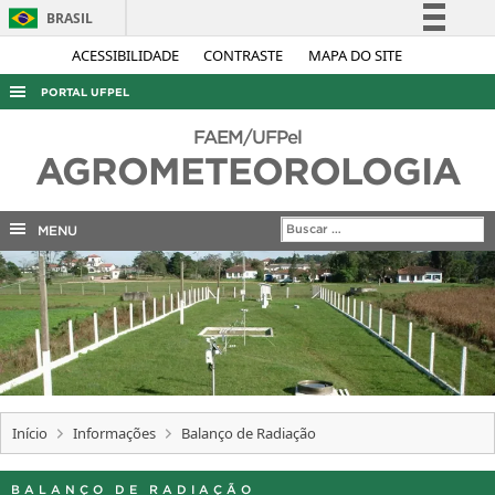
BRASIL
Simplifique!
ACESSIBILIDADE
CONTRASTE
MAPA DO SITE
Comunica BR
PORTAL UFPEL
Participe
ACESSO À INFORMAÇÃO
FAEM/UFPel
Acesso à informação
AGROMETEOROLOGIA
AUDITORIA
Legislação
COBALTO
Canais
MENU
CONCURSOS
EDITAIS
INTERNACIONAL
OUVIDORIA
Faculdade de Agronomia Eliseu Maciel/UFPel
PORTARIAS
Início
Informações
Balanço de Radiação
TELEFONES
BALANÇO DE RADIAÇÃO