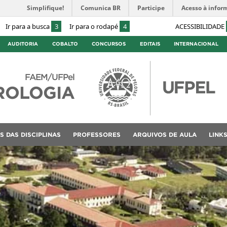
Simplifique!
Comunica BR
Participe
Acesso à infor
Ir para a busca
3
Ir para o rodapé
4
ACESSIBILIDADE
AUDITORIA
COBALTO
CONCURSOS
EDITAIS
INTERNACIONAL
FAEM/UFPel
ROLOGIA
S DAS DISCIPLINAS
PROFESSORES
ARQUIVOS DE AULA
LINK