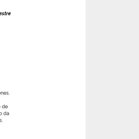
estre
nes.
o de
o da
s.