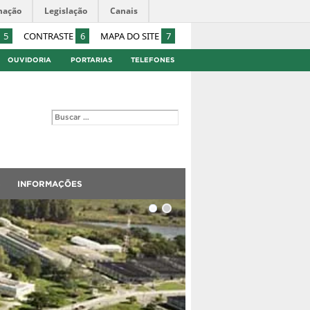
mação
Legislação
Canais
5
CONTRASTE
6
MAPA DO SITE
7
OUVIDORIA
PORTARIAS
TELEFONES
S
INFORMAÇÕES