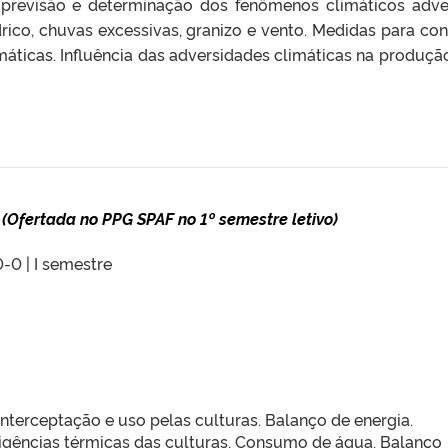
previsão e determinação dos fenômenos climáticos adve
drico, chuvas excessivas, granizo e vento. Medidas para con
áticas. Influência das adversidades climáticas na produçã
A
(Ofertada no PPG SPAF no 1º semestre letivo)
0-0 | I semestre
interceptação e uso pelas culturas. Balanço de energia.
xigências térmicas das culturas. Consumo de água. Balanço