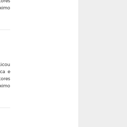
tores
óximo
licou
ica e
tores
óximo