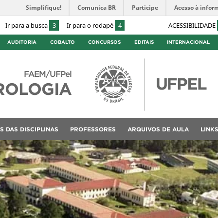
Simplifique!
Comunica BR
Participe
Acesso à infor
Ir para a busca
3
Ir para o rodapé
4
ACESSIBILIDADE
AUDITORIA
COBALTO
CONCURSOS
EDITAIS
INTERNACIONAL
FAEM/UFPel
ROLOGIA
S DAS DISCIPLINAS
PROFESSORES
ARQUIVOS DE AULA
LINK