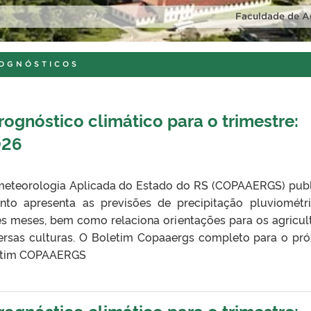
Faculdade de A
ROGNÓSTICOS
gnóstico climático para o trimestre:
026
eteorologia Aplicada do Estado do RS (COPAAERGS) pub
nto apresenta as previsões de precipitação pluviométr
ês meses, bem como relaciona orientações para os agricul
ersas culturas. O Boletim Copaaergs completo para o pr
oletim COPAAERGS
gnóstico climático para o trimestre: