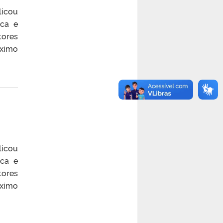
licou
ica e
tores
óximo
licou
ica e
tores
óximo