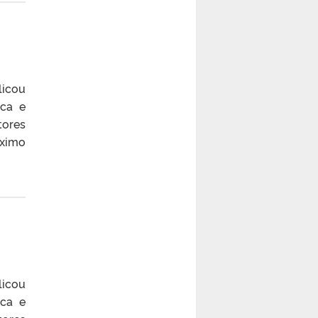
licou
ica e
tores
óximo
licou
ica e