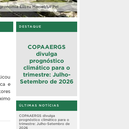
gronomia Eliseu Maciel/UFPel
DESTAQUE
COPAAERGS
divulga
prognóstico
climático para o
trimestre: Julho-
licou
Setembro de 2026
ica e
tores
óximo
ÚLTIMAS NOTÍCIAS
COPAAERGS divulga
prognóstico climático para o
trimestre: Julho-Setembro de
2026