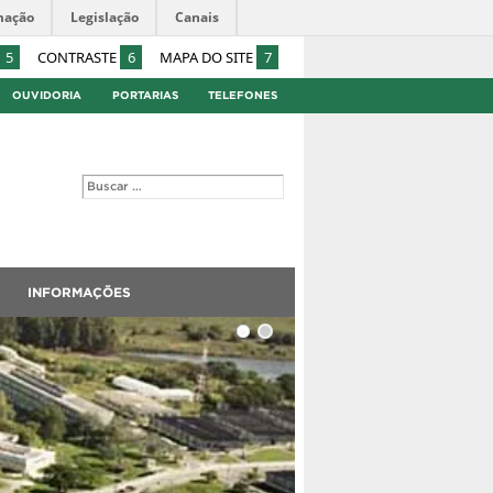
mação
Legislação
Canais
5
CONTRASTE
6
MAPA DO SITE
7
OUVIDORIA
PORTARIAS
TELEFONES
S
INFORMAÇÕES