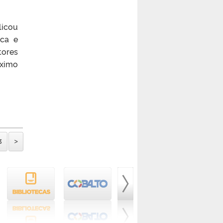
licou
ica e
tores
óximo
3
>