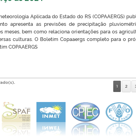
eteorologia Aplicada do Estado do RS (COPAAERGS) pub
nto apresenta as previsões de precipitação pluviométr
ês meses, bem como relaciona orientações para os agricul
ersas culturas. O Boletim Copaaergs completo para o pr
oletim COPAAERGS
rado(s).
1
2