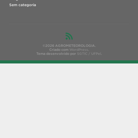
Sem categoria
©2026 AGROMETEOROLOGIA.
Criado com
WordPress
.
Tema desenvolvido por
SGTIC / UFPel
.