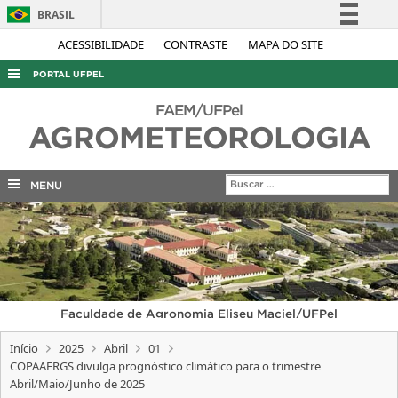
BRASIL
Simplifique!
ACESSIBILIDADE
CONTRASTE
MAPA DO SITE
Comunica BR
PORTAL UFPEL
Participe
ACESSO À INFORMAÇÃO
FAEM/UFPel
Acesso à informação
AGROMETEOROLOGIA
AUDITORIA
Legislação
COBALTO
Canais
MENU
CONCURSOS
EDITAIS
INTERNACIONAL
OUVIDORIA
Faculdade de Agronomia Eliseu Maciel/UFPel
PORTARIAS
Início
2025
Abril
01
TELEFONES
COPAAERGS divulga prognóstico climático para o trimestre
Abril/Maio/Junho de 2025