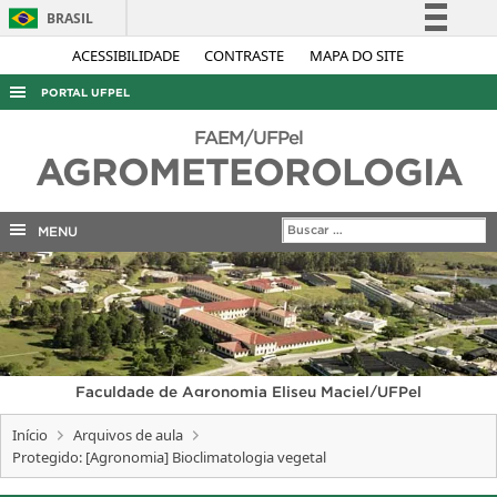
BRASIL
Simplifique!
ACESSIBILIDADE
CONTRASTE
MAPA DO SITE
Comunica BR
PORTAL UFPEL
Participe
ACESSO À INFORMAÇÃO
FAEM/UFPel
Acesso à informação
AGROMETEOROLOGIA
AUDITORIA
Legislação
COBALTO
Canais
MENU
CONCURSOS
EDITAIS
INTERNACIONAL
OUVIDORIA
Faculdade de Agronomia Eliseu Maciel/UFPel
PORTARIAS
Início
Arquivos de aula
TELEFONES
Protegido: [Agronomia] Bioclimatologia vegetal