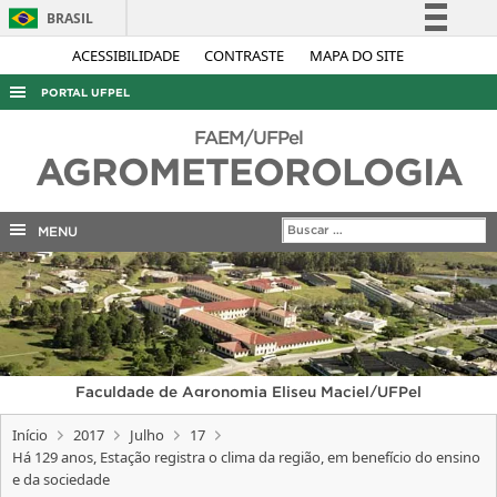
BRASIL
Simplifique!
ACESSIBILIDADE
CONTRASTE
MAPA DO SITE
Comunica BR
PORTAL UFPEL
Participe
ACESSO À INFORMAÇÃO
FAEM/UFPel
Acesso à informação
AGROMETEOROLOGIA
AUDITORIA
Legislação
COBALTO
Canais
MENU
CONCURSOS
EDITAIS
INTERNACIONAL
OUVIDORIA
Faculdade de Agronomia Eliseu Maciel/UFPel
PORTARIAS
Início
2017
Julho
17
TELEFONES
Há 129 anos, Estação registra o clima da região, em benefício do ensino
e da sociedade