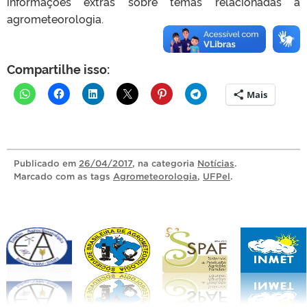
informações extras sobre temas relacionadas a
agrometeorologia.
Compartilhe isso:
Mais
Publicado
em
26/04/2017
, na categoria
Notícias
.
Marcado com as tags
Agrometeorologia
,
UFPel
.