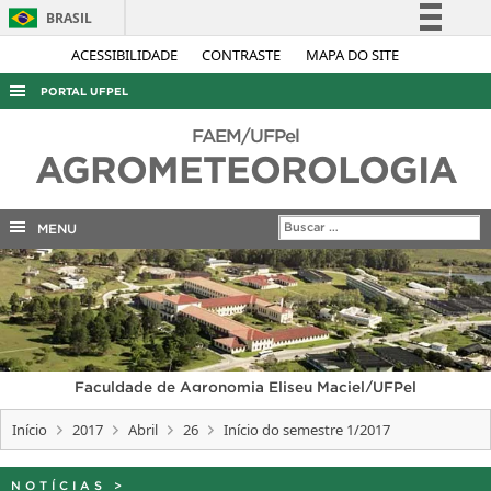
BRASIL
Simplifique!
ACESSIBILIDADE
CONTRASTE
MAPA DO SITE
Comunica BR
PORTAL UFPEL
Participe
ACESSO À INFORMAÇÃO
FAEM/UFPel
Acesso à informação
AGROMETEOROLOGIA
AUDITORIA
Legislação
COBALTO
Canais
MENU
CONCURSOS
EDITAIS
INTERNACIONAL
OUVIDORIA
Faculdade de Agronomia Eliseu Maciel/UFPel
PORTARIAS
Início
2017
Abril
26
Início do semestre 1/2017
TELEFONES
NOTÍCIAS
>