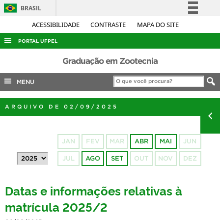
BRASIL
Simplifique!
ACESSIBILIDADE
CONTRASTE
MAPA DO SITE
Comunica BR
PORTAL UFPEL
Participe
ACESSO À INFORMAÇÃO
Graduação em Zootecnia
Acesso à informação
AUDITORIA
MENU
Legislação
COBALTO
Canais
ARQUIVO DE 02/09/2025
CONCURSOS
EDITAIS
JAN
FEV
MAR
ABR
MAI
JUN
INTERNACIONAL
JUL
AGO
SET
OUT
NOV
DEZ
OUVIDORIA
PORTARIAS
Datas e informações relativas à
TELEFONES
matrícula 2025/2