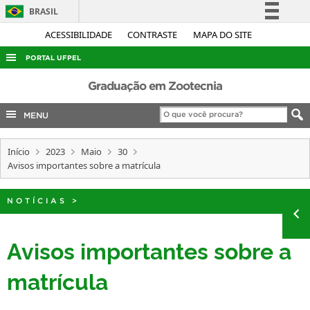
BRASIL
Simplifique!
ACESSIBILIDADE
CONTRASTE
MAPA DO SITE
Comunica BR
PORTAL UFPEL
Participe
ACESSO À INFORMAÇÃO
Graduação em Zootecnia
Acesso à informação
AUDITORIA
MENU
Legislação
COBALTO
Canais
Início
2023
Maio
30
CONCURSOS
Avisos importantes sobre a matrícula
EDITAIS
INTERNACIONAL
NOTÍCIAS
>
OUVIDORIA
Avisos importantes sobre a
PORTARIAS
matrícula
TELEFONES