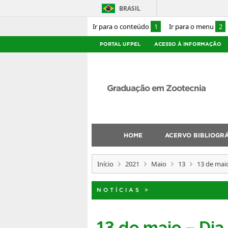
BRASIL
Ir para o conteúdo
1
Ir para o menu
2
PORTAL UFPEL
ACESSO À INFORMAÇÃO
Graduação em Zootecnia
HOME
ACERVO BIBLIOGR
Início
2021
Maio
13
13 de mai
NOTÍCIAS
>
13 de maio – Di