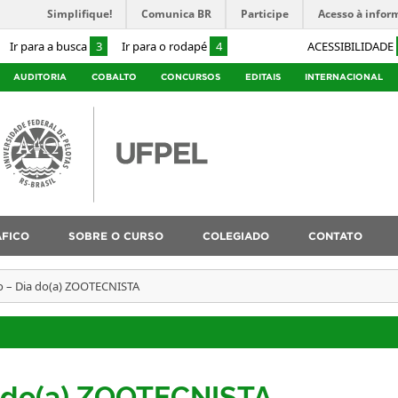
Simplifique!
Comunica BR
Participe
Acesso à infor
Ir para a busca
3
Ir para o rodapé
4
ACESSIBILIDADE
AUDITORIA
COBALTO
CONCURSOS
EDITAIS
INTERNACIONAL
ÁFICO
SOBRE O CURSO
COLEGIADO
CONTATO
o – Dia do(a) ZOOTECNISTA
a do(a) ZOOTECNISTA