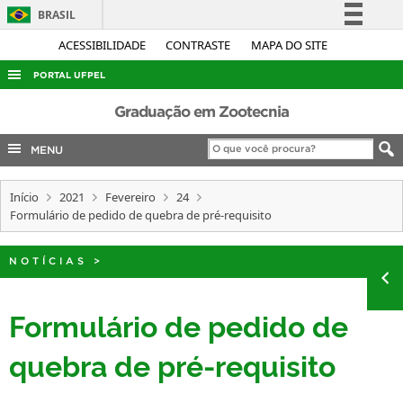
BRASIL
Simplifique!
ACESSIBILIDADE
CONTRASTE
MAPA DO SITE
Comunica BR
PORTAL UFPEL
Participe
ACESSO À INFORMAÇÃO
Graduação em Zootecnia
Acesso à informação
AUDITORIA
MENU
Legislação
COBALTO
Canais
Início
2021
Fevereiro
24
CONCURSOS
Formulário de pedido de quebra de pré-requisito
EDITAIS
INTERNACIONAL
NOTÍCIAS
>
OUVIDORIA
Formulário de pedido de
PORTARIAS
quebra de pré-requisito
TELEFONES