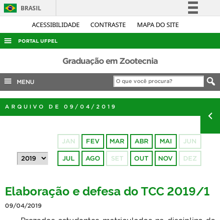
BRASIL
Simplifique!
ACESSIBILIDADE
CONTRASTE
MAPA DO SITE
Comunica BR
PORTAL UFPEL
Participe
ACESSO À INFORMAÇÃO
Graduação em Zootecnia
Acesso à informação
AUDITORIA
MENU
Legislação
COBALTO
Canais
ARQUIVO DE 09/04/2019
CONCURSOS
EDITAIS
JAN
FEV
MAR
ABR
MAI
JUN
INTERNACIONAL
JUL
AGO
SET
OUT
NOV
DEZ
OUVIDORIA
PORTARIAS
Elaboração e defesa do TCC 2019/1
TELEFONES
09/04/2019
Prezados estudantes matriculados na disciplina de