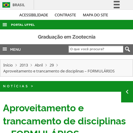
BRASIL
Simplifique!
ACESSIBILIDADE
CONTRASTE
MAPA DO SITE
Comunica BR
PORTAL UFPEL
Participe
ACESSO À INFORMAÇÃO
Graduação em Zootecnia
Acesso à informação
AUDITORIA
MENU
Legislação
COBALTO
Canais
Início
2013
Abril
29
CONCURSOS
Aproveitamento e trancamento de disciplinas – FORMULÁRIOS
EDITAIS
INTERNACIONAL
NOTÍCIAS
>
OUVIDORIA
Aproveitamento e
PORTARIAS
trancamento de disciplinas
TELEFONES