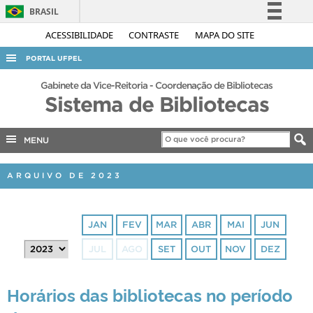
BRASIL
Simplifique!
ACESSIBILIDADE
CONTRASTE
MAPA DO SITE
Comunica BR
PORTAL UFPEL
Participe
ACESSO À INFORMAÇÃO
Gabinete da Vice-Reitoria - Coordenação de Bibliotecas
Acesso à informação
Sistema de Bibliotecas
AUDITORIA
Legislação
COBALTO
Canais
MENU
CONCURSOS
ARQUIVO DE 2023
EDITAIS
INTERNACIONAL
JAN
FEV
MAR
ABR
MAI
JUN
OUVIDORIA
JUL
AGO
SET
OUT
NOV
DEZ
PORTARIAS
TELEFONES
Horários das bibliotecas no período