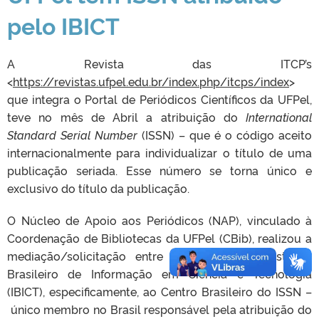
pelo IBICT
A Revista das ITCP’s
<
https://revistas.ufpel.edu.br/index.php/itcps/index
>
que integra o Portal de Periódicos Científicos da UFPel,
teve no mês de Abril a atribuição do
International
Standard Serial Number
(ISSN) – que é o código aceito
internacionalmente para individualizar o título de uma
publicação seriada. Esse número se torna único e
exclusivo do título da publicação.
O Núcleo de Apoio aos Periódicos (NAP), vinculado à
Coordenação de Bibliotecas da UFPel (CBib), realizou a
mediação/solicitação entre a revista e o Instituto
Brasileiro de Informação em Ciência e Tecnologia
(IBICT), especificamente, ao Centro Brasileiro do ISSN –
único membro no Brasil responsável pela atribuição do