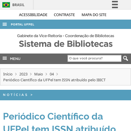
BRASIL
Simplifique!
ACESSIBILIDADE
CONTRASTE
MAPA DO SITE
Comunica BR
PORTAL UFPEL
Participe
ACESSO À INFORMAÇÃO
Gabinete da Vice-Reitoria - Coordenação de Bibliotecas
Acesso à informação
Sistema de Bibliotecas
AUDITORIA
Legislação
COBALTO
Canais
MENU
CONCURSOS
Início
2023
Maio
04
EDITAIS
Periódico Científico da UFPel tem ISSN atribuído pelo IBICT
INTERNACIONAL
OUVIDORIA
NOTÍCIAS
>
PORTARIAS
Periódico Científico da
TELEFONES
UFPel tem ISSN atribuído