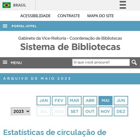
BRASIL
Simplifique!
ACESSIBILIDADE
CONTRASTE
MAPA DO SITE
Comunica BR
PORTAL UFPEL
Participe
ACESSO À INFORMAÇÃO
Gabinete da Vice-Reitoria - Coordenação de Bibliotecas
Acesso à informação
Sistema de Bibliotecas
AUDITORIA
Legislação
COBALTO
Canais
MENU
CONCURSOS
ARQUIVO DE MAIO 2023
EDITAIS
INTERNACIONAL
JAN
FEV
MAR
ABR
MAI
JUN
OUVIDORIA
JUL
AGO
SET
OUT
NOV
DEZ
PORTARIAS
TELEFONES
Estatísticas de circulação de