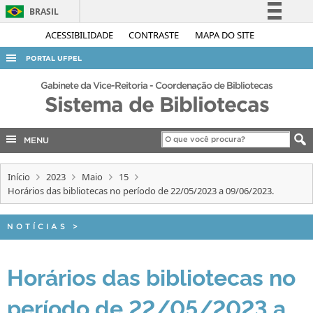
BRASIL
Simplifique!
ACESSIBILIDADE
CONTRASTE
MAPA DO SITE
Comunica BR
PORTAL UFPEL
Participe
ACESSO À INFORMAÇÃO
Gabinete da Vice-Reitoria - Coordenação de Bibliotecas
Acesso à informação
Sistema de Bibliotecas
AUDITORIA
Legislação
COBALTO
Canais
MENU
CONCURSOS
Início
2023
Maio
15
EDITAIS
Horários das bibliotecas no período de 22/05/2023 a 09/06/2023.
INTERNACIONAL
OUVIDORIA
NOTÍCIAS
>
PORTARIAS
Horários das bibliotecas no
TELEFONES
período de 22/05/2023 a