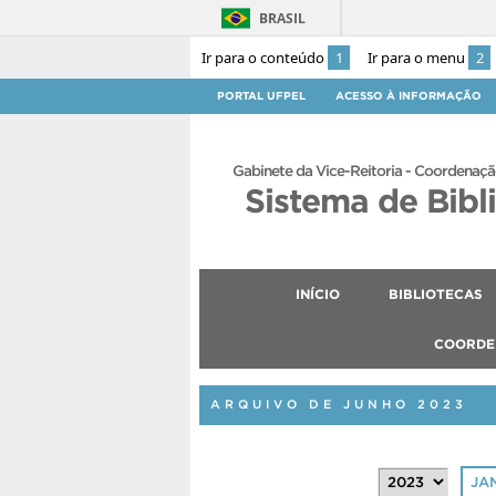
BRASIL
Ir para o conteúdo
1
Ir para o menu
2
PORTAL UFPEL
ACESSO À INFORMAÇÃO
Gabinete da Vice-Reitoria - Coordenaçã
Sistema de Bibl
INÍCIO
BIBLIOTECAS
COORDE
ARQUIVO DE JUNHO 2023
JA