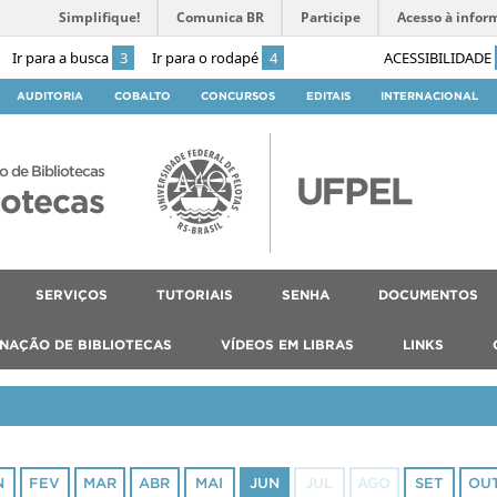
Simplifique!
Comunica BR
Participe
Acesso à infor
Ir para a busca
3
Ir para o rodapé
4
ACESSIBILIDADE
AUDITORIA
COBALTO
CONCURSOS
EDITAIS
INTERNACIONAL
o de Bibliotecas
iotecas
SERVIÇOS
TUTORIAIS
SENHA
DOCUMENTOS
NAÇÃO DE BIBLIOTECAS
VÍDEOS EM LIBRAS
LINKS
N
FEV
MAR
ABR
MAI
JUN
JUL
AGO
SET
OU