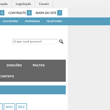
mação
Legislação
Canais
5
CONTRASTE
6
MAPA DO SITE
7
OUVIDORIA
PORTARIAS
TELEFONES
DOAÇÕES
MULTAS
CONTATO
T
NOV
DEZ