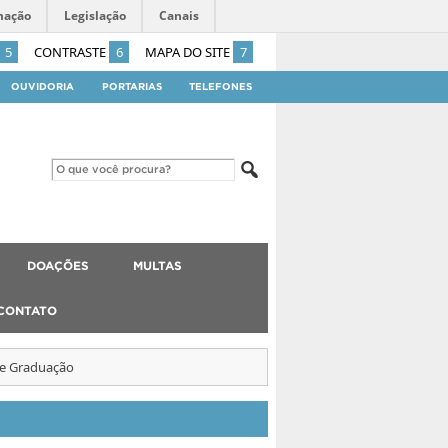
mação
Legislação
Canais
5
CONTRASTE
6
MAPA DO SITE
7
OUVIDORIA
PORTARIAS
TELEFONES
DOAÇÕES
MULTAS
CONTATO
de Graduação