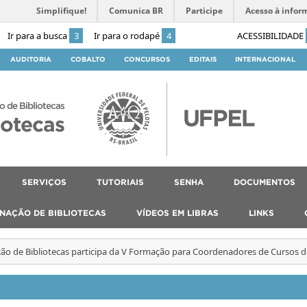
Simplifique!
Comunica BR
Participe
Acesso à infor
Ir para a busca
3
Ir para o rodapé
4
ACESSIBILIDADE
AUDITORIA
COBALTO
CONCURSOS
EDITAIS
INTERNACIONAL
o de Bibliotecas
iotecas
SERVIÇOS
TUTORIAIS
SENHA
DOCUMENTOS
NAÇÃO DE BIBLIOTECAS
VÍDEOS EM LIBRAS
LINKS
o de Bibliotecas participa da V Formação para Coordenadores de Cursos 