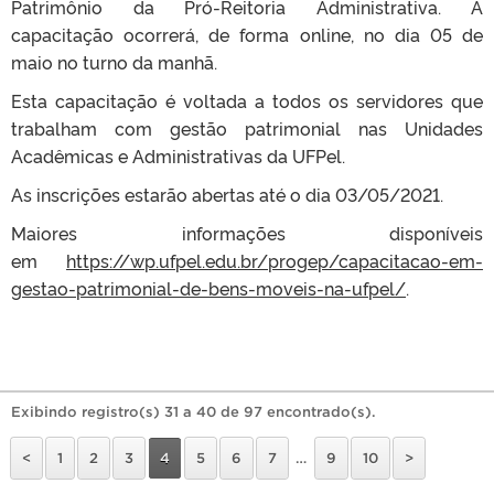
Patrimônio da Pró-Reitoria Administrativa. A
capacitação ocorrerá, de forma online, no dia 05 de
maio no turno da manhã.
Esta capacitação é voltada a todos os servidores que
trabalham com gestão patrimonial nas Unidades
Acadêmicas e Administrativas da UFPel.
As inscrições estarão abertas até o dia 03/05/2021.
Maiores informações disponíveis
em
https://wp.ufpel.edu.br/progep/capacitacao-em-
gestao-patrimonial-de-bens-moveis-na-ufpel/
.
Exibindo registro(s) 31 a 40 de 97 encontrado(s).
<
1
2
3
4
5
6
7
…
9
10
>