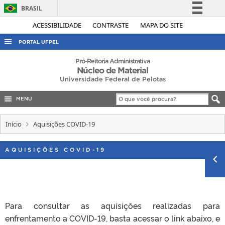
BRASIL
Simplifique!
ACESSIBILIDADE
CONTRASTE
MAPA DO SITE
Comunica BR
PORTAL UFPEL
Participe
ACESSO À INFORMAÇÃO
Pró-Reitoria Administrativa
Núcleo de Material
Acesso à informação
AUDITORIA
Universidade Federal de Pelotas
Legislação
COBALTO
Canais
MENU
CONCURSOS
Início
Aquisições COVID-19
EDITAIS
INTERNACIONAL
AQUISIÇÕES COVID-19
OUVIDORIA
PORTARIAS
TELEFONES
Para consultar as aquisições realizadas para
enfrentamento a COVID-19, basta acessar o link abaixo, e