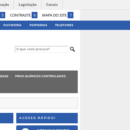
mação
Legislação
Canais
5
CONTRASTE
6
MAPA DO SITE
7
OUVIDORIA
PORTARIAS
TELEFONES
SIASG
PROD.QUÍMICOS CONTROLADOS
ACESSO RÁPIDO!