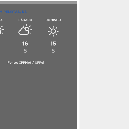
M PELOTAS, RS
TA
SÁBADO
DOMINGO
6
16
15
5
5
Fonte: CPPMet / UFPel