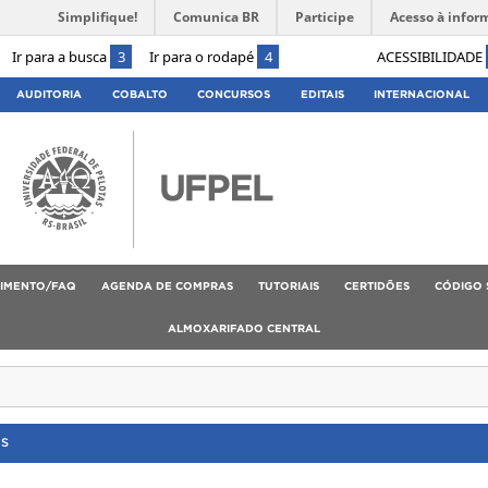
Simplifique!
Comunica BR
Participe
Acesso à infor
Ir para a busca
3
Ir para o rodapé
4
ACESSIBILIDADE
AUDITORIA
COBALTO
CONCURSOS
EDITAIS
INTERNACIONAL
IMENTO/FAQ
AGENDA DE COMPRAS
TUTORIAIS
CERTIDÕES
CÓDIGO 
ALMOXARIFADO CENTRAL
OS