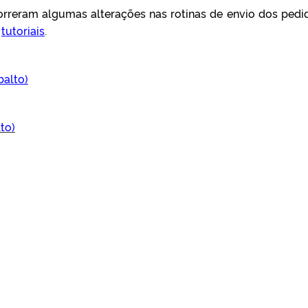
reram algumas alterações nas rotinas de envio dos pedi
s
tutoriais
.
balto)
to)