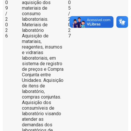
0
aquisição dos
0
9
materiais de
5
/
consumo
/
2
laboratoriais.
2
0
Materiais de
0
2
laboratório
2
6
Aquisição de
7
matariais,
reagentes, insumos
e vidrarias
laboratoriais, em
sistema de registro
de preços e Compra
Conjunta entre
Unidades. Aquisição
de itens de
laboratório,
compras conjuntas.
Aquisição dos
consumíveis de
laboratório visando
atender as
demandas dos
laboratórios de