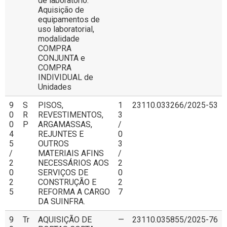
de laboratório.
Aquisição de
equipamentos de
uso laboratorial,
modalidade
COMPRA
CONJUNTA e
COMPRA
INDIVIDUAL de
Unidades
9
S
PISOS,
1
23110.033266/2025-53
0
R
REVESTIMENTOS,
3
0
P
ARGAMASSAS,
/
4
REJUNTES E
0
5
OUTROS
3
/
MATERIAIS AFINS
/
2
NECESSÁRIOS AOS
2
0
SERVIÇOS DE
0
2
CONSTRUÇÃO E
2
5
REFORMA A CARGO
7
DA SUINFRA.
9
Tr
AQUISIÇÃO DE
—
23110.035855/2025-76