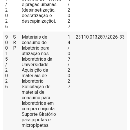
/
e pragas urbanas
/
2
(desinsetização,
2
0
desratização e
0
2
descupinização).
2
6
7
9
S
Materiais de
1
23110.013287/2026-33
0
R
consumo de
4
0
P
labatório para
/
1
utlização nos
0
5
laboratórios da
7
/
Universidade.
/
2
Aquisição de
2
0
materiais de
0
2
laboratorio
2
6
Solicitação de
7
material de
consumo para
laboratórios em
compra conjunta
Suporte Giratório
para pipetas e
micropipetas.