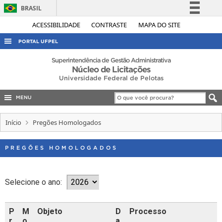
BRASIL
Simplifique!
ACESSIBILIDADE
CONTRASTE
MAPA DO SITE
Comunica BR
PORTAL UFPEL
Participe
ACESSO À INFORMAÇÃO
Superintendência de Gestão Administrativa
Núcleo de Licitações
Acesso à informação
AUDITORIA
Universidade Federal de Pelotas
Legislação
COBALTO
Canais
MENU
CONCURSOS
Início
Pregões Homologados
EDITAIS
INTERNACIONAL
PREGÕES HOMOLOGADOS
OUVIDORIA
PORTARIAS
Selecione o ano:
TELEFONES
P
M
Objeto
D
Processo
r
o
a