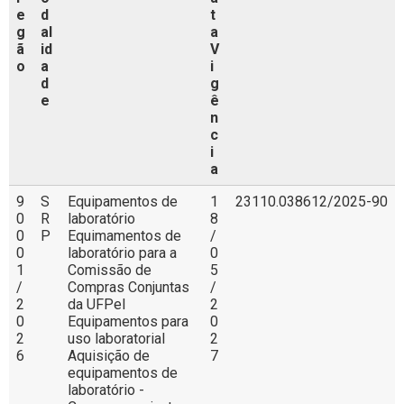
e
d
t
g
al
a
ã
id
V
o
a
i
d
g
e
ê
n
c
i
a
9
S
Equipamentos de
1
23110.038612/2025-90
0
R
laboratório
8
0
P
Equimamentos de
/
0
laboratório para a
0
1
Comissão de
5
/
Compras Conjuntas
/
2
da UFPel
2
0
Equipamentos para
0
2
uso laboratorial
2
6
Aquisição de
7
equipamentos de
laboratório -