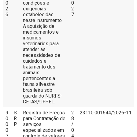
0
condições e
0
2
exigências
2
6
estabelecidas
7
neste instrumento.
A aquisição de
medicamentos e
insumos
veterinários para
atender as
necessidades de
cuidados e
tratamento dos
animais
pertencentes a
fauna silvestre
brasileira sob
guarda do NURFS-
CETAS/UFPEL.
9
S
Registro de Preços
2
23110.001644/2026-11
0
R
para Contratação de
8
0
P
serviços
/
0
especializados em
0
7
controle de vetores
4