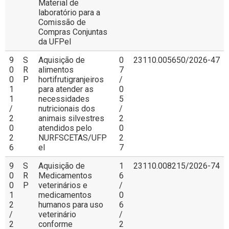
Material de
laboratório para a
Comissão de
Compras Conjuntas
da UFPel
9
S
Aquisição de
0
23110.005650/2026-47
0
R
alimentos
7
0
P
hortifrutigranjeiros
/
1
para atender as
0
1
necessidades
5
/
nutricionais dos
/
2
animais silvestres
2
0
atendidos pelo
0
2
NURFSCETAS/UFP
2
6
el
7
9
S
Aquisição de
1
23110.008215/2026-74
0
R
Medicamentos
6
0
P
veterinários e
/
1
medicamentos
0
2
humanos para uso
6
/
veterinário
/
2
conforme
2