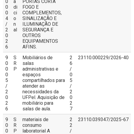
0
a
PORTAS CORTA
0
di
FOGO E
0
ci
COMPLEMENTOS,
4
o
SINALIZAÇÃO E
/
n
ILUMINAÇÃO DE
2
al
SEGURANÇA E
0
OUTROS
2
EQUIPAMENTOS
6
AFINS.
9
S
Mobiliários de
2
23110.000229/2026-40
0
R
salas
6
0
P
administrativas e
/
0
espaços
0
5
compartilhados para
5
/
atender as
/
2
necessidades da
2
0
UFPel. Aquisição de
0
2
mobiliário para
2
6
salas de aula.
7
9
S
materiais de
2
23110.039347/2025-67
0
R
consumo
2
0
P
laboratorial A
/