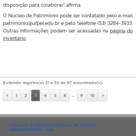
disposição para colaborar”, afirma.
O Núcleo de Patrimônio pode ser contatado pelo e-mail
patrimonio@ufpel.edu.br e pelo telefone (53) 3284-3933.
Outras informações podem ser acessadas na
página do
inventário
.
Exibindo registro(s) 21 a 30 de 97 encontrado(s).
<
1
2
3
4
5
6
…
9
10
>
LOCALIZE A SUPERINTENDÊNCIA DE GESTÃO
ADMINISTRATIVA - SGA