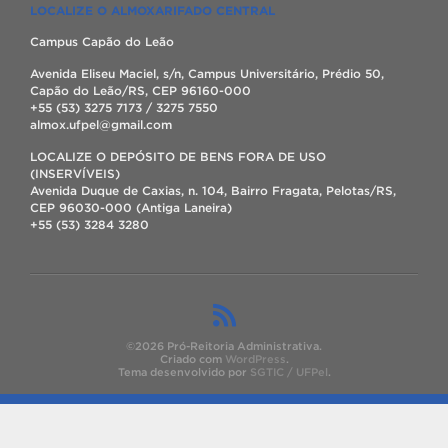
LOCALIZE O ALMOXARIFADO CENTRAL
Campus Capão do Leão
Avenida Eliseu Maciel, s/n, Campus Universitário, Prédio 50,
Capão do Leão/RS, CEP 96160-000
+55 (53) 3275 7173 / 3275 7550
almox.ufpel@gmail.com
LOCALIZE O DEPÓSITO DE BENS FORA DE USO
(INSERVÍVEIS)
Avenida Duque de Caxias, n. 104, Bairro Fragata, Pelotas/RS,
CEP 96030-000 (Antiga Laneira)
+55 (53) 3284 3280
©2026 Pró-Reitoria Administrativa.
Criado com
WordPress
.
Tema desenvolvido por
SGTIC / UFPel
.