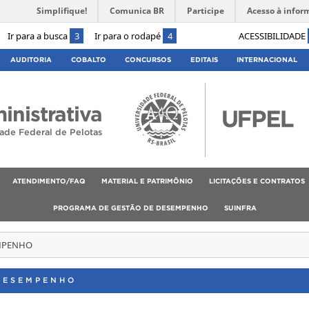
Simplifique!
Comunica BR
Participe
Acesso à infor
Ir para a busca
3
Ir para o rodapé
4
ACESSIBILIDADE
AUDITORIA
COBALTO
CONCURSOS
EDITAIS
INTERNACIONAL
inistrativa
ade Federal de Pelotas
ATENDIMENTO/FAQ
MATERIAL E PATRIMÔNIO
LICITAÇÕES E CONTRATOS
PROGRAMA DE GESTÃO DE DESEMPENHO
SUINFRA
EMPENHO
DESEMPENHO