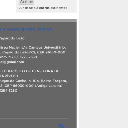
Assinar
mail
Junte-se a 2 outros assinantes
E O ALMOXARIFADO CENTRAL
apão do Leão
liseu Maciel, s/n, Campus Universitário,
0, Capão do Leão/RS, CEP 96160-000
3275 7173 / 3275 7550
pel@gmail.com
E O DEPÓSITO DE BENS FORA DE
ERVÍVEIS)
uque de Caxias, n. 104, Bairro Fragata,
RS, CEP 96030-000 (Antiga Laneira)
 3284 3280