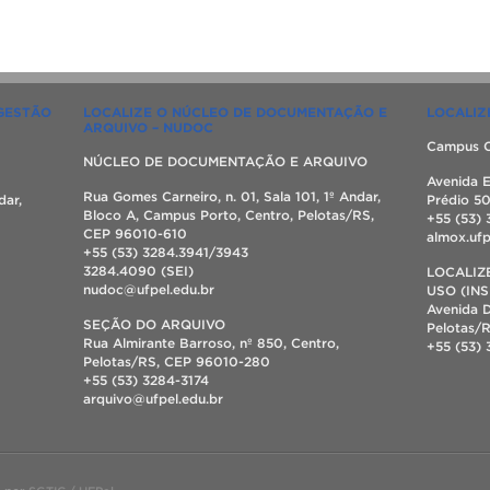
 GESTÃO
LOCALIZE O NÚCLEO DE DOCUMENTAÇÃO E
LOCALIZ
ARQUIVO – NUDOC
Campus C
NÚCLEO DE DOCUMENTAÇÃO E ARQUIVO
Avenida E
Rua Gomes Carneiro, n. 01, Sala 101, 1º Andar,
dar,
Prédio 5
Bloco A, Campus Porto, Centro, Pelotas/RS,
+55 (53) 
CEP 96010-610
almox.uf
+55 (53) 3284.3941/3943
3284.4090 (SEI)
LOCALIZ
nudoc@ufpel.edu.br
USO (INS
Avenida D
SEÇÃO DO ARQUIVO
Pelotas/
Rua Almirante Barroso, nº 850, Centro,
+55 (53)
Pelotas/RS, CEP 96010-280
+55 (53) 3284-3174
arquivo@ufpel.edu.br