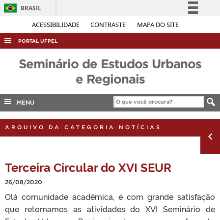
BRASIL
Simplifique!
ACESSIBILIDADE
CONTRASTE
MAPA DO SITE
Comunica BR
PORTAL UFPEL
Participe
ACESSO À INFORMAÇÃO
Seminário de Estudos Urbanos
Acesso à informação
AUDITORIA
e Regionais
Legislação
COBALTO
Canais
MENU
CONCURSOS
EDITAIS
ARQUIVO DA CATEGORIA NOTÍCIAS
INTERNACIONAL
OUVIDORIA
Terceira Circular do XVI SEUR
PORTARIAS
26/08/2020
TELEFONES
Olá comunidade acadêmica, é com grande satisfação
que retomamos as atividades do XVI Seminário de