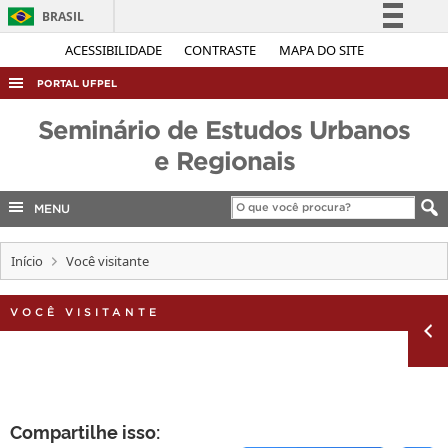
BRASIL
Simplifique!
ACESSIBILIDADE
CONTRASTE
MAPA DO SITE
Comunica BR
PORTAL UFPEL
Participe
ACESSO À INFORMAÇÃO
Seminário de Estudos Urbanos
Acesso à informação
AUDITORIA
e Regionais
Legislação
COBALTO
Canais
MENU
CONCURSOS
EDITAIS
Início
Você visitante
INTERNACIONAL
VOCÊ VISITANTE
OUVIDORIA
PORTARIAS
TELEFONES
Compartilhe isso: