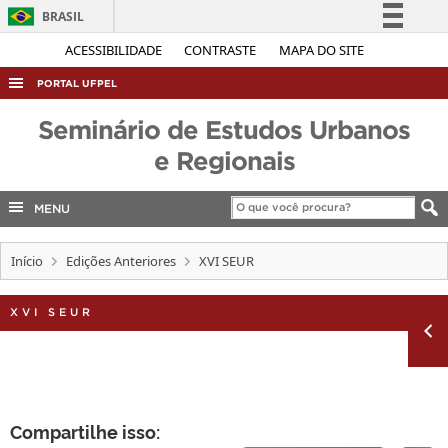
BRASIL
Simplifique!
ACESSIBILIDADE
CONTRASTE
MAPA DO SITE
Comunica BR
PORTAL UFPEL
Participe
ACESSO À INFORMAÇÃO
Seminário de Estudos Urbanos
Acesso à informação
AUDITORIA
e Regionais
Legislação
COBALTO
Canais
MENU
CONCURSOS
EDITAIS
Início
Edições Anteriores
XVI SEUR
INTERNACIONAL
XVI SEUR
OUVIDORIA
PORTARIAS
TELEFONES
Compartilhe isso: