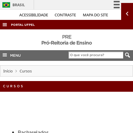
BRASIL
Simplifique!
ACESSIBILIDADE
CONTRASTE
MAPA DO SITE
Comunica BR
PORTAL UFPEL
Participe
ACESSO À INFORMAÇÃO
PRE
Acesso à informação
Pró-Reitoria de Ensino
AUDITORIA
Legislação
MENU
COBALTO
Canais
CONCURSOS
Início
Cursos
EDITAIS
INTERNACIONAL
CURSOS
OUVIDORIA
PORTARIAS
TELEFONES
Bacharelados