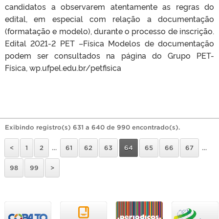
candidatos a observarem atentamente as regras do
edital, em especial com relação a documentação
(formatação e modelo), durante o processo de inscrição.
Edital 2021-2 PET –Física Modelos de documentação
podem ser consultados na página do Grupo PET-
Física, wp.ufpel.edu.br/petfisica
Exibindo registro(s) 631 a 640 de 990 encontrado(s).
<
1
2
…
61
62
63
64
65
66
67
…
98
99
>