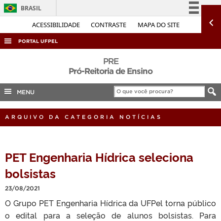
BRASIL
Simplifique!
ACESSIBILIDADE
CONTRASTE
MAPA DO SITE
Comunica BR
PORTAL UFPEL
Participe
ACESSO À INFORMAÇÃO
PRE
Acesso à informação
Pró-Reitoria de Ensino
AUDITORIA
Legislação
MENU
COBALTO
Canais
CONCURSOS
ARQUIVO DA CATEGORIA NOTÍCIAS
EDITAIS
INTERNACIONAL
PET Engenharia Hídrica seleciona
OUVIDORIA
bolsistas
PORTARIAS
23/08/2021
TELEFONES
O Grupo PET Engenharia Hídrica da UFPel torna público
o edital para a seleção de alunos bolsistas. Para