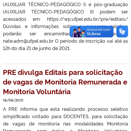
(AUXILIAR TÉCNICO-PEDAGÓGICO I) e pós-graduação
(AUXILIAR TÉCNICO-PEDAGÓGICO II) podem ser
acessados em: https://wp.ufpel.edu.br/pre/editais/
Dúvidas e informações sobre o processo seletivo
poderão ser encaminhadas para o e-mail:
nate.adm@ufpel.edu.br O período de inscrição vai até as
12h do dia 21 de junho de 2021.
PRE divulga Editais para solicitação
de vagas de Monitoria Remunerada e
Monitoria Voluntária
16/06/2021
A PRE informa que está realizando processo seletivo
simplificado voltado para DOCENTES, para solicitação
de vagas de monitoria nas modalidades Monitoria
Remunerada com bolsa e Monitoria Voluntária.