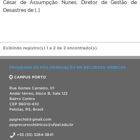
César de Assumpção Nunes, Diretor de Gestão de
Desastres de […]
Exibindo registro(s) 1 a 2 de 2 encontrado(s).
PROGRAMA DE PÓS-GRADUAÇÃO EM RECURSOS HÍDRICOS
CAMPUS PORTO
Rua Gomes Carneiro, 01
Andar térreo, bloco B, Sala 122
Bairro Centro
CEP 96010-610
Pelotas, RS, Brasil
ppgrechid@gmail.com
ppgrecursoshidricos@ufpel.edu.br
+55 (53) 3284-3841