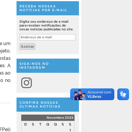
RECEBA NOSSAS
NOTÍCIAS POR E-MAIL
Digite seu endereço de e-mail
para receber notificações de
novas notícias publicadas no site.
Endereço
de
de um
e-
Assinar
mail
jeto,
ostas
SIGA-NOS NO
es. A
INSTAGRAM
as ao
Instagram
co no
CONFIRA NOSSAS
ÚLTIMAS NOTÍCIAS
Novembro 2025
D
S
T
Q
Q
S
S
Pel)
1