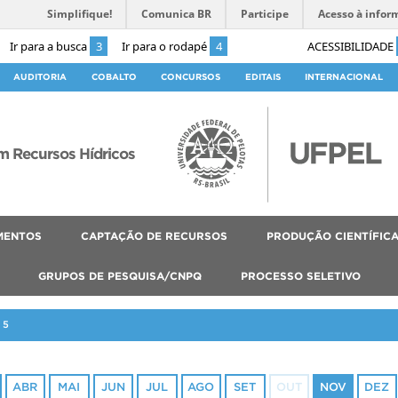
Simplifique!
Comunica BR
Participe
Acesso à infor
Ir para a busca
3
Ir para o rodapé
4
ACESSIBILIDADE
AUDITORIA
COBALTO
CONCURSOS
EDITAIS
INTERNACIONAL
 Recursos Hídricos
MENTOS
CAPTAÇÃO DE RECURSOS
PRODUÇÃO CIENTÍFIC
GRUPOS DE PESQUISA/CNPQ
PROCESSO SELETIVO
25
ABR
MAI
JUN
JUL
AGO
SET
OUT
NOV
DEZ