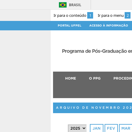
BRASIL
Ir para o conteúdo
1
Ir para o menu
2
PORTAL UFPEL
ACESSO À INFORMAÇÃO
Programa de Pós-Graduação em
HOME
O PPG
PROCEDI
ARQUIVO DE NOVEMBRO 20
JAN
FEV
MAR