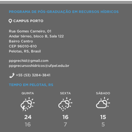
PROGRAMA DE PÓS-GRADUAÇÃO EM RECURSOS HÍDRICOS
CAMPUS PORTO
Rua Gomes Carneiro, 01
Andar térreo, bloco B, Sala 122
Bairro Centro
CEP 96010-610
Pelotas, RS, Brasil
ppgrechid@gmail.com
ppgrecursoshidricos@ufpel.edu.br
+55 (53) 3284-3841
TEMPO EM PELOTAS, RS
QUINTA
SEXTA
SÁBADO
24
16
15
16
7
5