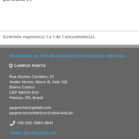
Exibindo registro(s) 1 a 1 de 1 encontrado(s).
PROGRAMA DE PÓS-GRADUAÇÃO EM RECURSOS HÍDRICOS
CAMPUS PORTO
Rua Gomes Carneiro, 01
Andar térreo, bloco B, Sala 122
Bairro Centro
CEP 96010-610
Pelotas, RS, Brasil
ppgrechid@gmail.com
ppgrecursoshidricos@ufpel.edu.br
+55 (53) 3284-3841
TEMPO EM PELOTAS, RS