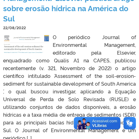
sobre erosão hídrica na América do
Sul
22/08/2022
O periódico Journal of
Environmental Management,
editorado pela Elsevier,
enquadrado como Qualis A1 na CAPES, publicou
recentemente (v. 321, Novembro de 2022) o artigo
científico intitulado ´´Assessment of the soil-erosion-
sediment for sustainable development of South America
´´, o qual buscou investigar, aplicando a Equação
Universal de Perda de Solo Revisada (RUSLE) e
utilizando conjuntos de dados disponíveis, a erosão
hídricas e a taxa média de entrega de sedimentos (SDR)
para as principais bacias hidrográficas da América do
Sul. O Journal of Environmental Management é um
periódico […]